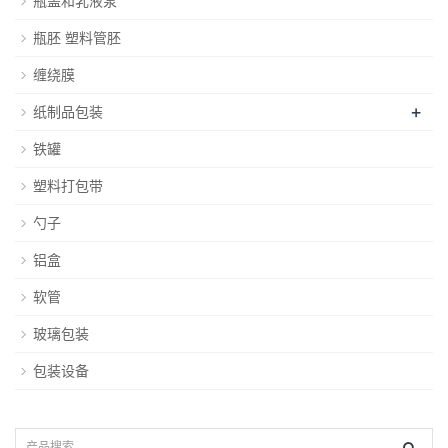
瓶盖和乳液泵
瓶胚 塑料管胚
缠绕膜
+
纸制品包装
铁罐
塑料打包带
勺子
铝盒
软管
玻璃包装
包装设备